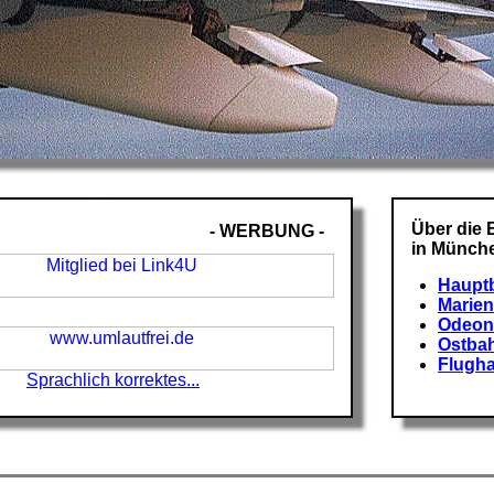
Über die 
- WERBUNG -
in Münche
Haupt
Marien
Odeon
Ostba
Flugh
Sprachlich korrektes...