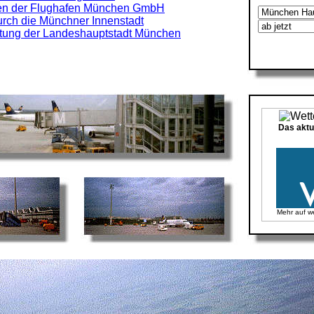
nen der Flughafen München GmbH
rch die Münchner Innenstadt
ltung der Landeshauptstadt München
Das aktu
Mehr auf
w