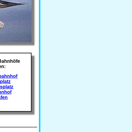
Bahnhöfe
n:
bahnhof
platz
splatz
hnhof
afen