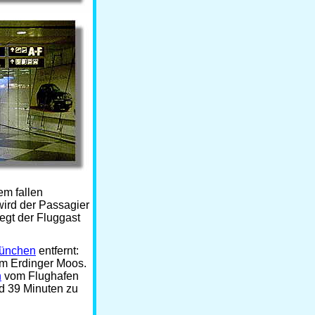
em fallen
wird der Passagier
egt der Fluggast
München
entfernt:
im Erdinger Moos.
n
vom Flughafen
nd 39 Minuten zu