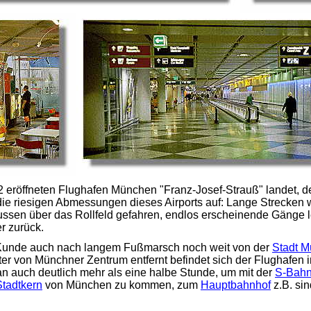
 eröffneten Flughafen München "Franz-Josef-Strauß" landet, d
 die riesigen Abmessungen dieses Airports auf: Lange Strecken 
ussen über das Rollfeld gefahren, endlos erscheinende Gänge l
r zurück.
 Kunde auch nach langem Fußmarsch noch weit von der
Stadt 
er von Münchner Zentrum entfernt befindet sich der Flughafen 
n auch deutlich mehr als eine halbe Stunde, um mit der
S-Bah
Stadtkern
von München zu kommen, zum
Hauptbahnhof
z.B. si