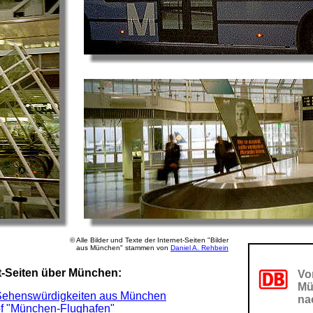
© Alle Bilder und Texte der Internet-Seiten "Bilder
aus München" stammen von
Daniel A. Rehbein
t-Seiten über München:
Vo
Mü
 Sehenswürdigkeiten aus München
nac
f "München-Flughafen"